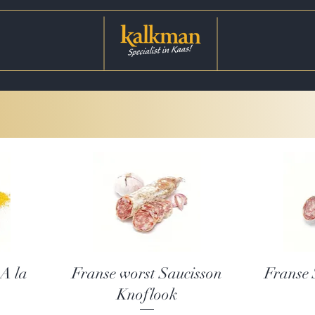
Snel overzicht
Sn
 A la
Franse worst Saucisson
Franse 
Knoflook