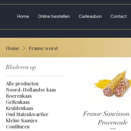
Home
Online bestellen
Cadeaubon
Contact
Home
Franse worst
Bladeren op
Alle producten
Noord-Hollandse kaas
Boerenkaas
Geitenkaas
Kruidenkaas
Snel overzicht
Franse Saucisson
Oud Statenkwartier
Kleine Kaasjes
Provencale
Confituren