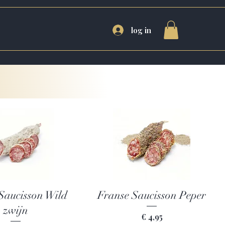
log in
el overzicht
Snel overzicht
Saucisson Wild
Franse Saucisson Peper
zwijn
Prijs
€ 4,95