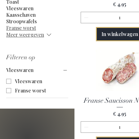
Toast
Prijs
€ 4,95
Vleeswaren
Kaasschaven
Stroopwafels
Franse worst
In winkelwagen
Meer weergeven
Filteren op
Vleeswaren
Vleeswaren
Franse worst
Snel overzicht
Franse Saucisson N
Prijs
€ 4,95