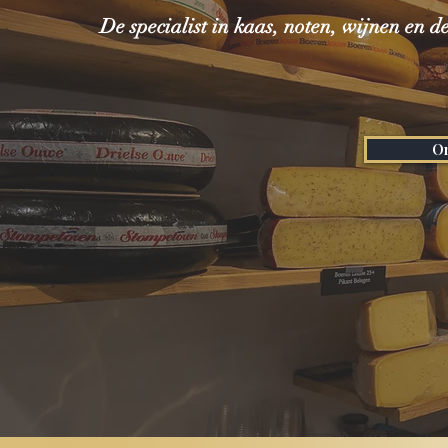
De specialist in kaas, noten, wijnen en de
On