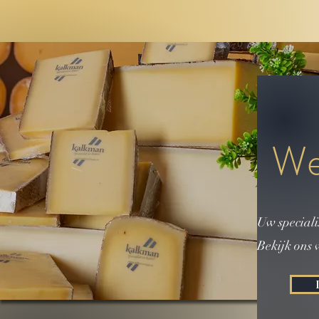
We
Uw specialis
Bekijk ons v