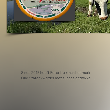
Sinds 2018 heeft Peter Kalkman het merk 
Oud Statenkwartier met succes ontwikkeld. 
Wat begon als een 50 weken natuurgerijpte 
oude kaas, is inmiddels uitgegroeid tot het 
gerenommeerde merk Oud Statenkwartier 
Delicatessen, dat bekendstaat om een 
breed assortiment hoogwaardige 